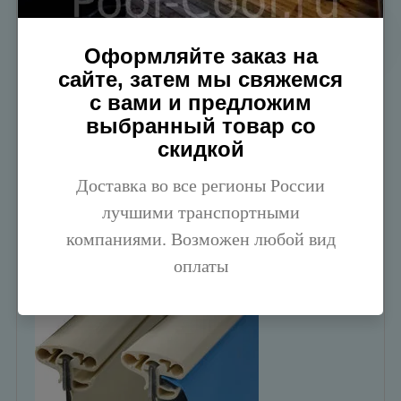
Оформляйте заказ на
сайте, затем мы свяжемся
с вами и предложим
выбранный товар со
скидкой
Доставка во все регионы России
лучшими транспортными
компаниями. Возможен любой вид
Возможна поставка чашкового пакета со вставным кантом.
Выглядит, как на фото:
оплаты