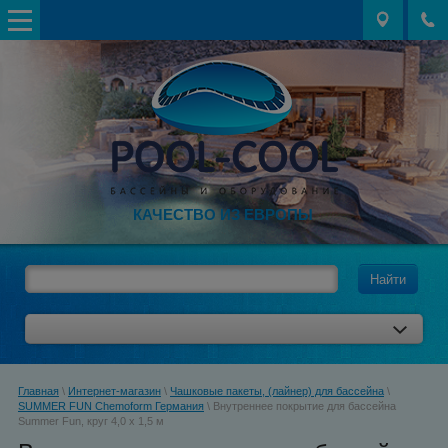
КАЧЕСТВО ИЗ ЕВРОПЫ
Найти
Главная
\
Интернет-магазин
\
Чашковые пакеты, (лайнер) для бассейна
\
SUMMER FUN Chemoform Германия
\ Внутреннее покрытие для бассейна
Summer Fun, круг 4,0 х 1,5 м