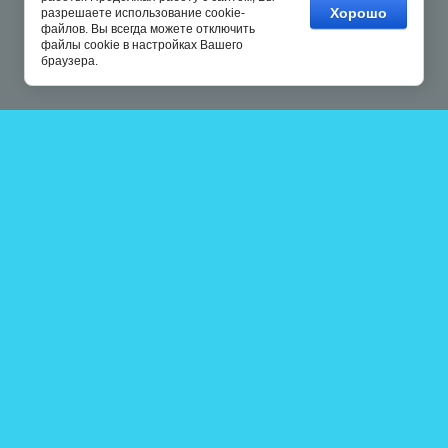
Хорошо
разрешаете использование cookie-
файлов. Вы всегда можете отключить
файлы cookie в настройках Вашего
браузера.
Copyright © 2014 - 2026
“POOL COOL”
Читайте нас: