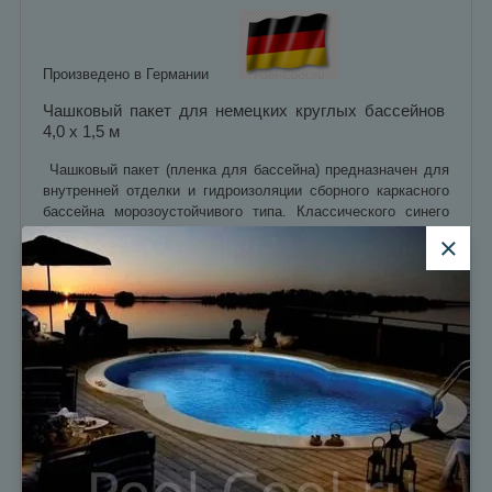
Произведено в Германии
Чашковый пакет для немецких круглых бассейнов
4,0 х 1,5 м
Чашковый пакет (пленка для бассейна) предназначен для
внутренней отделки и гидроизоляции сборного каркасного
бассейна морозоустойчивого типа. Классического синего
цвета с толщиной материала 0,6 мм. Как правило,
применяется при замене старой пленки сборного бассейна
на новую пленку.
- толщина 0.6 мм
- цвет синий
Этот чашковый пакет подойдет к любым немецким
бассейнам точно такого размера.
Чашковый пакет с накидным кантом: