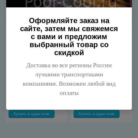
Купить в один клик
Оформляйте заказ на
сайте, затем мы свяжемся
с вами и предложим
выбранный товар со
скидкой
Доставка во все регионы России
Складной купол для
Складной купол для
лучшими транспортными
бассейна Акватюнинг
бассейна Акватюнинг
диаметром 5 м
диаметром 5,5 м
компаниями. Возможен любой вид
Добавить к сравнению
Добавить к сравнению
оплаты
37 250 руб.
49 000 руб.
Добавить в корзину
Добавить в корзину
Купить в один клик
Купить в один клик