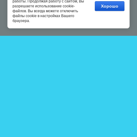
работы. Продолжая работу с сайтом, Вы
Хорошо
разрешаете использование cookie-
файлов. Вы всегда можете отключить
файлы cookie в настройках Вашего
браузера.
Copyright © 2014 - 2026
“POOL COOL”
Читайте нас: