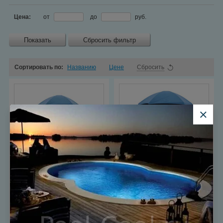
Цена:
от
до
руб.
Показать
Сбросить фильтр
Сортировать по:
Названию
Цене
Сбросить
Тент шатер для бассейна
Акватюнинг 5х4,3х2,5 м
Добавить к сравнению
Тент шатер для бассейна
18 700 руб.
Акватюнинг 6х5,2х2,8 м
Добавить к сравнению
Добавить в корзину
24 000 руб.
Купить в один клик
Добавить в корзину