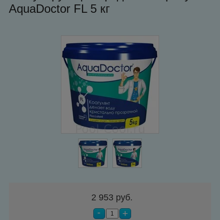
AquaDoctor FL 5 кг
2 953 руб.
-
+