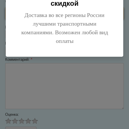
Оставьте отзыв
скидкой
Заполните обязательные поля
*
.
Доставка во все регионы России
лучшими транспортными
Имя:
*
компаниями. Возможен любой вид
оплаты
E-mail:
*
Комментарий:
*
Оценка: