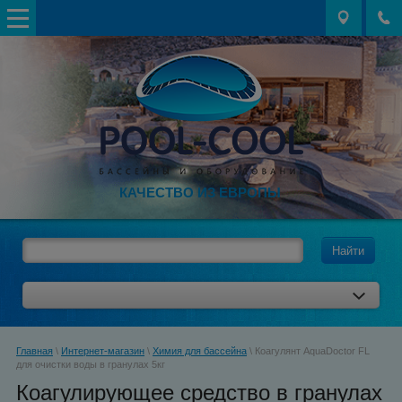
КАЧЕСТВО ИЗ ЕВРОПЫ
Найти
Главная
\
Интернет-магазин
\
Химия для бассейна
\ Коагулянт AquaDoctor FL
для очистки воды в гранулах 5кг
Коагулирующее средство в гранулах