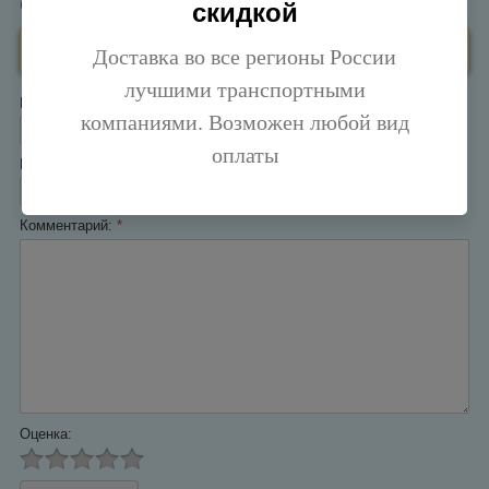
Оставьте отзыв
скидкой
Заполните обязательные поля
*
.
Доставка во все регионы России
лучшими транспортными
Имя:
*
компаниями. Возможен любой вид
оплаты
E-mail:
*
Комментарий:
*
Оценка: