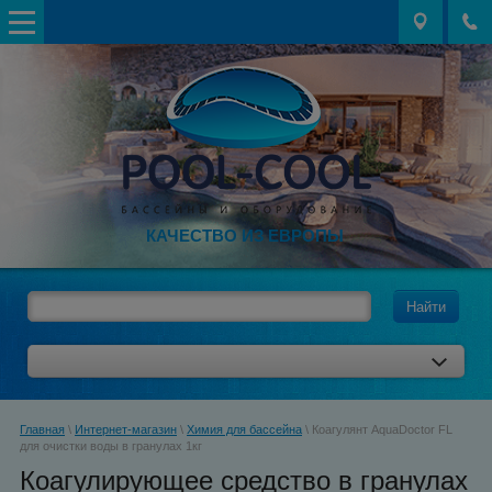
КАЧЕСТВО ИЗ ЕВРОПЫ
Найти
Главная
\
Интернет-магазин
\
Химия для бассейна
\ Коагулянт AquaDoctor FL
для очистки воды в гранулах 1кг
Коагулирующее средство в гранулах