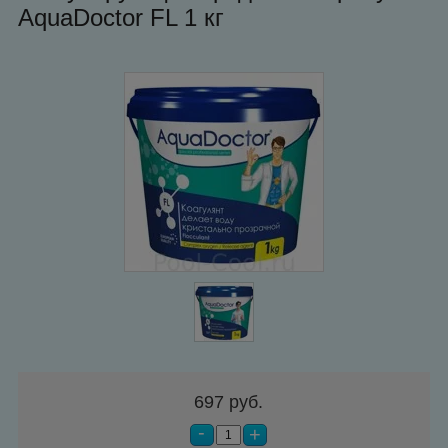
AquaDoctor FL 1 кг
697 руб.
-
+