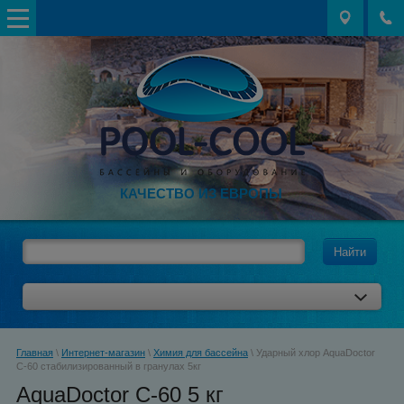
КАЧЕСТВО ИЗ ЕВРОПЫ
Найти
Главная
\
Интернет-магазин
\
Химия для бассейна
\ Ударный хлор AquaDoctor
C-60 стабилизированный в гранулах 5кг
AquaDoctor C-60 5 кг