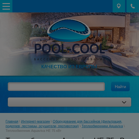
КАЧЕСТВО ИЗ ЕВРОПЫ
Найти
Главная
\
Интернет-магазин
\
Оборудование для бассейнов (фильтрация,
подогрев, лестницы, осушители, противотоки)
\
Теплообменники Aquaviva
\
Теплообменник Aquaviva HE 75 кВт