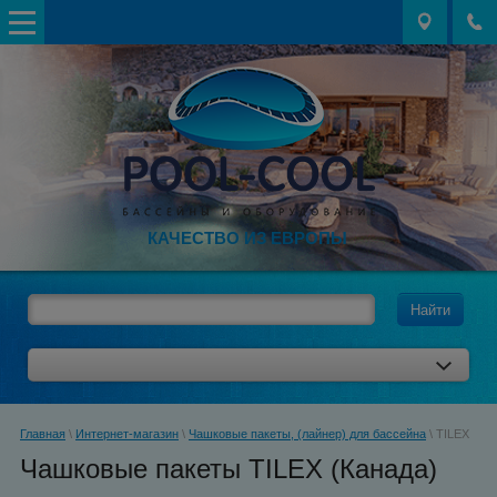
КАЧЕСТВО ИЗ ЕВРОПЫ
Найти
Главная
\
Интернет-магазин
\
Чашковые пакеты, (лайнер) для бассейна
\ TILEX
Чашковые пакеты TILEX (Канада)